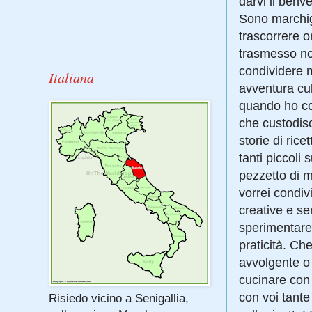
darvi il benv
Sono marchigi
trascorrere 
trasmesso non
condividere m
Italiana
avventura cul
quando ho com
che custodis
storie di rice
tanti piccoli
pezzetto di m
vorrei condiv
creative e se
sperimentare
praticità. Che
avvolgente o 
cucinare con 
con voi tante
Risiedo vicino a Senigallia,