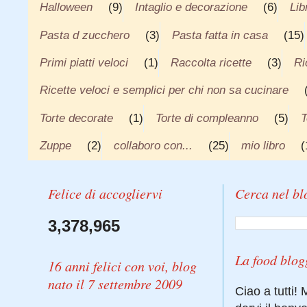
Halloween
(9)
Intaglio e decorazione
(6)
Lib
Pasta d zucchero
(3)
Pasta fatta in casa
(15)
Primi piatti veloci
(1)
Raccolta ricette
(3)
Ri
Ricette veloci e semplici per chi non sa cucinare
Torte decorate
(1)
Torte di compleanno
(5)
T
Zuppe
(2)
collaboro con...
(25)
mio libro
(
Felice di accogliervi
Cerca nel bl
3,378,965
La food blog
16 anni felici con voi, blog
nato il 7 settembre 2009
Ciao a tutti!