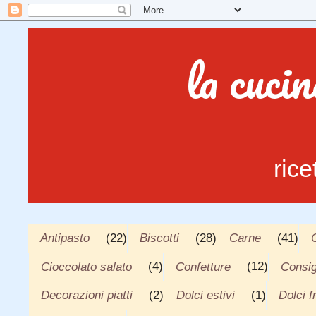
la cuci
rice
Antipasto
(22)
Biscotti
(28)
Carne
(41)
Cioccolato salato
(4)
Confetture
(12)
Consig
Decorazioni piatti
(2)
Dolci estivi
(1)
Dolci f